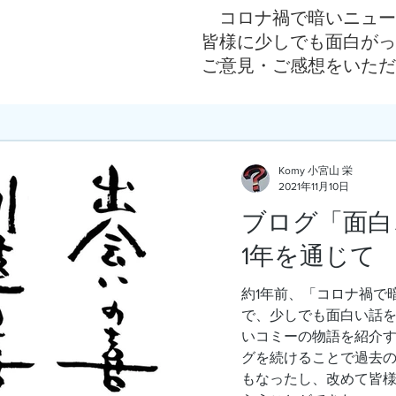
コロナ禍で暗いニュー
皆様に少しでも面白がっ
ご意見・ご感想をいただ
Komy 小宮山 栄
2021年11月10日
ブログ「面白
1年を通じて
約1年前、「コロナ禍で
で、少しでも面白い話
いコミーの物語を紹介す
グを続けることで過去
もなったし、改めて皆