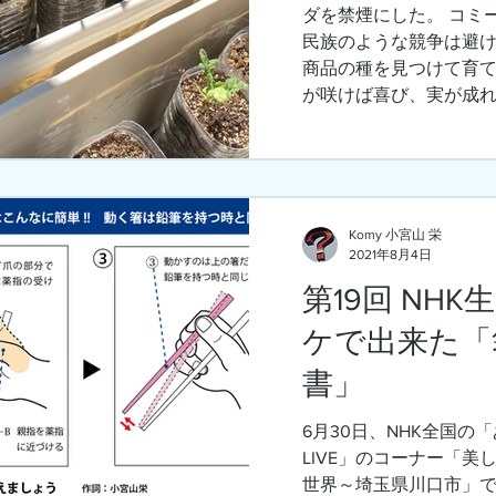
ダを禁煙にした。 コミ
民族のような競争は避
商品の種を見つけて育
が咲けば喜び、実が成れば
Komy 小宮山 栄
2021年8月4日
第19回 NH
ケで出来た「
書」
6月30日、NHK全国の
LIVE」のコーナー「
世界～埼玉県川口市」