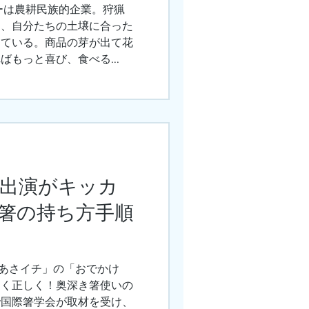
ーは農耕民族的企業。狩猟
け、自分たちの土壌に合った
てている。商品の芽が出て花
もっと喜び、食べる...
K生出演がキッカ
箸の持ち方手順
「あさイチ」の「おでかけ
美しく正しく！奥深き箸使いの
で国際箸学会が取材を受け、