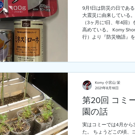
9月1日は防災の日である
大震災に由来している。
（3ヶ月に1日、年4回
高めている。 Komy Short 
行）より『防災物語』を以
Komy 小宮山 栄
2021年8月18日
第20回 コ
園の話
実はコミーでは4月から
た。 ちょうどこの頃、