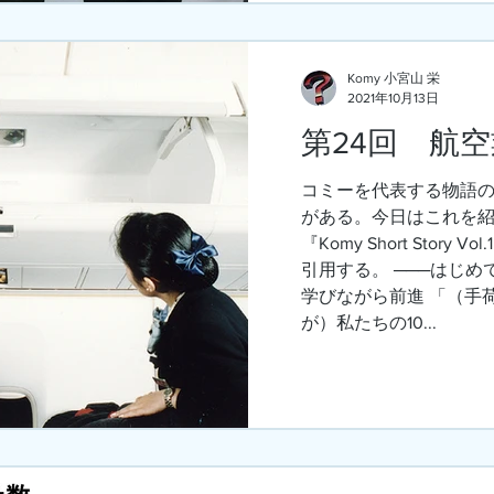
Komy 小宮山 栄
2021年10月13日
第24回 航
コミーを代表する物語
がある。今日はこれを紹
『Komy Short Story Vol.1』より一部加筆修正の上、
引用する。 ───はじ
学びながら前進 「（手
が）私たちの10...