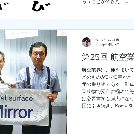
らうことができた。...
Komy 小宮山 栄
2021年10月27日
第25回 航空
航空業界は、種をまい
どのものが5～10年かか
元の乗り物である自動車
乗り物で安全に極めて
は必要書類も膨大になり
回に引き続き、Komy Short