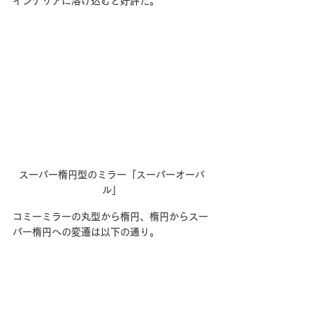
インテリアに溶け込むと好評だ。
スーパー楕円型のミラー「スーパーオーバ
ル」
コミーミラーの丸型から楕円、楕円からスー
パー楕円への変遷は以下の通り。