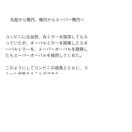
丸型から楕円、楕円からスーパー楕円へ
コンビニには当初、丸ミラーを採用してもら
っていたが、オーバルミラーを開発したらオ
ーバルミラーを、スーパーオーバルを開発し
たらスーパーオーバルを採用してくれた。
このようにしてコンビニの成長とともに、コ
ミーも成長することができた。
スーパー楕円との‟出会いの喜び”、スーパー
楕円でミラーを作ったという‟創造の喜び”、
ユーザーがずっと商品を使ってくれるとい
う‟信頼の喜び”を味わうことができたという
わけだ。
そして今も、世界中がびっくりする不思議な
ミラーを開発中である。乞うご期待！