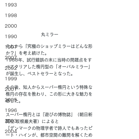
1993
1998
2000
丸ミラー
1990
それから「究極のショップミラーはどんな形
1997
か？」を考え続けた。
2007
1988年、試行錯誤の末に当時の問題点をす
べてクリアした楕円型の「オーバルミラー」
2002
が誕生し、ベストセラーとなった。
1999
その後、知人からスーパー楕円という特殊な
2001
楕円の存在を教わり、この形に大きな魅力を
2005
感じた。
1996
スーパー楕円とは『遊びの博物誌』（朝日新
2003
聞社 坂根巌夫著）によると
「デンマークの物理学者で詩人でもあったピ
2004
ート・ハインが、都市空間の難問を解くため