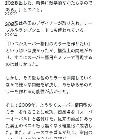
に導き出した、純粋に数学的なかたちなので
2021
ある。」とのこと。
2022
この形は各国のデザイナーが取り入れ、テー
2023
ブルやランプシェードにも使われている。
2024
「いつかスーパー楕円のミラーを作りたい」
という想いは強かったが、構造上の問題があ
り、すぐにスーパー楕円をミラーで再現する
のは難しかった。
しかし、その後も他のミラーを開発していく
なかで様々な問題を解決し、あらゆる形のミ
ラーを作れる可能性が広がった。
そして2009年、ようやくスーパー楕円型の
ミラーを作ることに成功。商品名を「スーパ
ーオーバル」と名付けた。従来の商品にあっ
た裏面のベニヤ板も無くなり軽量化に成功し
た。また、ミラーのフチゴムが無く、室内の