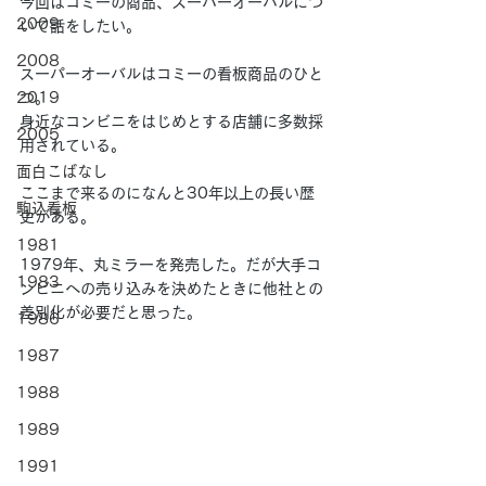
今回はコミーの商品、スーパーオーバルにつ
2009
いて話をしたい。
2008
スーパーオーバルはコミーの看板商品のひと
2019
つ。
身近なコンビニをはじめとする店舗に多数採
2005
用されている。
面白こばなし
ここまで来るのになんと30
年以上
の長い歴
駒込看板
史がある。
1981
1979年、丸ミラーを発売した。だが大手コ
1983
ンビニへの売り込みを決めたときに他社との
差別化が必要だと思った。
1986
1987
1988
1989
1991