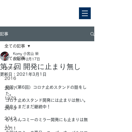
記事
全ての記事
Komy 小宮山 栄
全ての記事
2021年2月17日
第７回 開発に止まり無し
2015
更新日：
2021年3月1日
2016
前回（第6回）コロナ止めスタンドの話をし
2017
た。
1979
コロナ止めスタンド開発には止まりは無い。
現在もまだまだ継続中！
2013
2012
もちろんコミーのミラー開発にも止まりは無
い。
2011