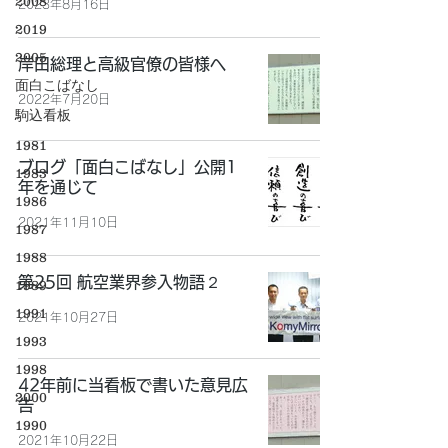
2008
2023年8月16日
2019
2005
岸田総理と高級官僚の皆様へ
面白こばなし
2022年7月20日
駒込看板
1981
ブログ「面白こばなし」公開1
1983
年を通じて
1986
2021年11月10日
1987
1988
第25回 航空業界参入物語２
1989
1991
2021年10月27日
1993
1998
42年前に当看板で書いた意見広
2000
告
1990
2021年10月22日