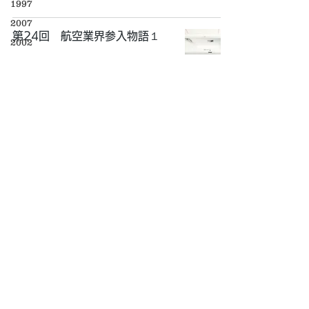
1997
2007
第24回 航空業界参入物語１
2002
1999
2021年10月13日
2001
2005
第23回 箸技10分を約3年、社
1996
員全員がやってみた
2003
2021年9月29日
2004
2021
第22回 基礎力の時間
2022
2021年9月15日
2023
2024
WEBサイト運営・管理：コミー株式会社
コミーWEBサイト：
https://www.komy.jp
Copyright(C) コミーは面白そうならすぐやってみる会社 All
Rights Reserved.