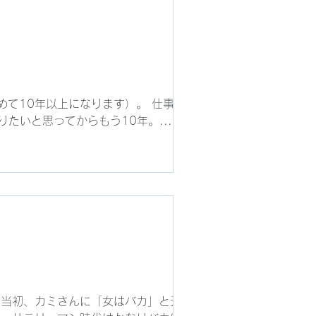
て10年以上になります）。 仕事とは
たいと思ってからもう10年。...
婚当初、カミさんに「女はバカ」と云って