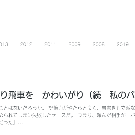
 Story
面白こばなし
駒込看
013
2012
2011
2009
2008
2019
983
1986
1987
1988
1989
1991
2007
2002
1999
2001
2005
り飛車を かわいがり（続 私のバ
ことはないだろうか。 記憶力がやたらと良く、肩書きも立派な
められてしまい失敗したケースだ。 つまり、頼んだ相手が「バ
った」...