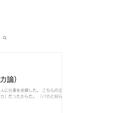
板
意見・感想
カ論）
人に仕事を依頼した。 こちらの立場や
カ」だったからだ。 「バカと知らずに