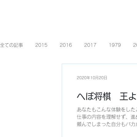
トップ
Komy
全ての記事
2015
2016
2017
1979
2
2005
面白こばなし
駒込看板
1981
1
2020年10月20日
1993
1998
2000
1990
1997
へぼ将棋 王よ
あなたもこんな体験をした
仕事の内容を理解せず、進
頼んでしまった自分もバカだ