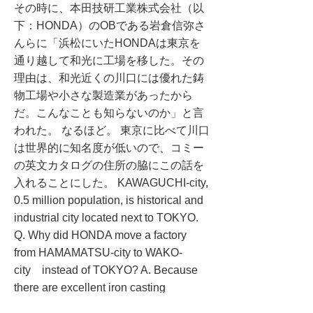
その時に、本田技研工業株式会社（以
下：HONDA）のOBである岩倉信弥さ
んらに「浜松にいたHONDAは東京を
通り越して和光に工場を移した。その
理由は、和光近くの川口には優れた鋳
物工場や小さな製造業があったから
だ。こんなことも知らないのか」と言
われた。 なるほど。 東京に比べて川口
は世界的に知名度が低いので、コミー
の英文カタログの住所の脇にこの話を
入れることにした。 KAWAGUCHI-city,
0.5 million population, is historical and
industrial city located next to TOKYO.
Q. Why did HONDA move a factory
from HAMAMATSU-city to WAKO-
city instead of TOKYO? A. Because
there are excellent iron casting
companies and good small