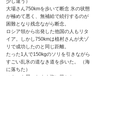
少し違う）
大場さん750kmを歩いて断念 氷の状態
が極めて悪く、無補給で続行するのが
困難となり残念ながら断念。
ロシア領から出発した他国の人もリタ
イア。しかし750kmは植村さんが犬ゾ
リで成功したのと同じ距離。
たった1人で150kgのソリを引きながら
すごい乱氷の道なき道を歩いた。 （海
に落ちた）
スキーを履いたまま海に落ちた。
崩れやすい氷の上にどうやって這い上
がったか？
外気温マイナス38℃の所でボヤボヤす
るとすぐ冷凍人間。
さて1人でどんなアクションを起こ
し、冒険を続行したか？ （白熊に襲わ
れた）