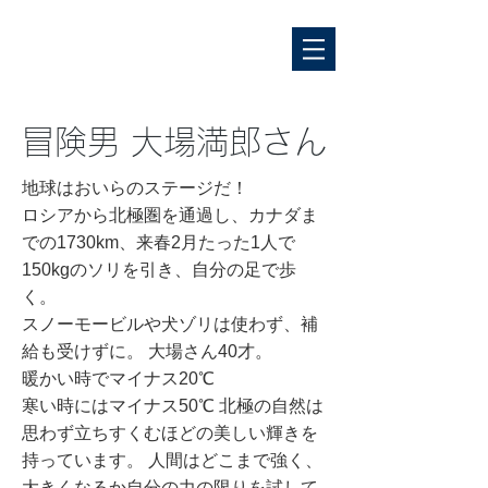
冒険男 大場満郎さん
地球はおいらのステージだ！
ロシアから北極圏を通過し、カナダま
での1730km、来春2月たった1人で
150kgのソリを引き、自分の足で歩
く。
スノーモービルや犬ゾリは使わず、補
給も受けずに。 大場さん40才。
暖かい時でマイナス20℃
寒い時にはマイナス50℃ 北極の自然は
思わず立ちすくむほどの美しい輝きを
持っています。 人間はどこまで強く、
大きくなるか自分の力の限りを試して