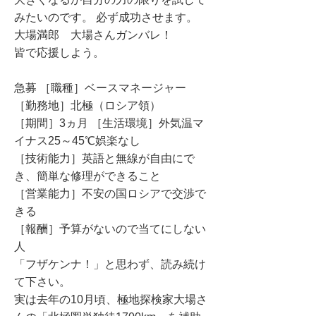
みたいのです。 必ず成功させます。
大場満郎 大場さんガンバレ！
皆で応援しよう。
急募 ［職種］ベースマネージャー
［勤務地］北極（ロシア領）
［期間］3ヵ月 ［生活環境］外気温マ
イナス25～45℃娯楽なし
［技術能力］英語と無線が自由にで
き、簡単な修理ができること
［営業能力］不安の国ロシアで交渉で
きる
［報酬］予算がないので当てにしない
人
「フザケンナ！」と思わず、読み続け
て下さい。
実は去年の10月頃、極地探検家大場さ