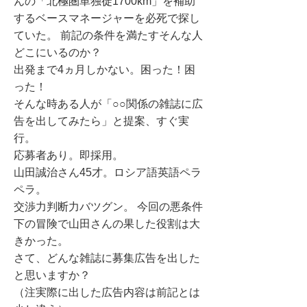
んの「北極圏単独徒1700km」を補助
するベースマネージャーを必死で探し
ていた。 前記の条件を満たすそんな人
どこにいるのか？
出発まで4ヵ月しかない。困った！困
った！
そんな時ある人が「○○関係の雑誌に広
告を出してみたら」と提案、すぐ実
行。
応募者あり。即採用。
山田誠治さん45才。ロシア語英語ペラ
ペラ。
交渉力判断力バツグン。 今回の悪条件
下の冒険で山田さんの果した役割は大
きかった。
さて、どんな雑誌に募集広告を出した
と思いますか？
（注実際に出した広告内容は前記とは