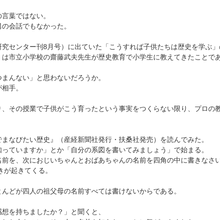
の言葉ではない。
男の会話でもなかった。
究センター刊8月号）に出ていた「こうすれば子供たちは歴史を学ぶ」
」は市立小学校の齋藤武夫先生が歴史教育で小学生に教えてきたことで
つまんない」と思わないだろうか。
が相手。
り、その授業で子供がこう育ったという事実をつくらない限り、プロの
でまなびたい歴史』（産経新聞社発行・扶桑社発売）を読んでみた。
知っていますか」とか「自分の系図を書いてみましょう」で始まる。
名前を、次におじいちゃんとおばあちゃんの名前を四角の中に書きなさ
きが起きてくる。
とんどが四人の祖父母の名前すべては書けないからである。
。
感想を持ちましたか？」と聞くと、