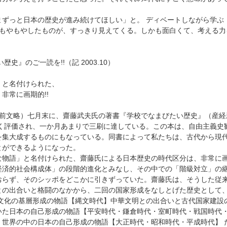
まずっと日本の歴史が進み続けてほしい」と。 ディベートしながら学ぶ
!もやもやしたものが、すっきり見えてくる。しかも面白くて、考える
史』のご一読を!!（記 2003.10）
」と名付けられた、
非常に画期的!!
 （前文略）七月末に、齋藤武夫氏の著書『学校でなまびたい歴史』（産
高く評価され、一か月あまりで三刷に達している。この本は、自由主義史
を集大成するものにもなっている。同書によって私たちは、古代から現
とができるようになった。
な物語」と名付けられた、齋藤氏による日本歴史の時代区分は、非常に
経済的社会構成体」の段階的進化とみなし、その中での「階級対立」の
おらず、そのシッポをどこかに引きずっていた。齋藤氏は、そうした従
との出合いと格闘のなかから、二回の国家形成をなしとげた歴史として
族文化の基層形成の物語【縄文時代】中華文明との出合いと古代国家建設
いた日本の自己形成の物語【平安時代・鎌倉時代・室町時代・戦国時代
】世界の中の日本の自己形成の物語【大正時代・昭和時代・平成時代】 