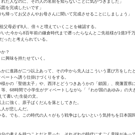
くれた人なのに、その人の名前を知らないことに気がつきました」
系図を完成したいです」
持ち帰ってお父さんやお母さんに聞いて完成させることにしましょう」
祖父母必ず8人、倍々と増えていくことを確認する。
がいた今から8百年前の鎌倉時代まで遡ったらなんとご先祖様が1億3千
いだったと考えられている。
いか？
」に興味を持たせていく。
らかに進路が二つ以上あって、その中から先人はこういう選び方をした
ィベートへ誘う仕掛けづくりをする。
神様かの「聖徳太子」や、西洋とどうつきあうかの「鎖国」、廃藩置県
」等、68時間で小学生がディベートしながら「『わが国のあゆみ』の大
えて書いた生徒の文。
以上に強く、原子ばくだんを落としてきた。
ん人が悲しんだ。
いる。でも、この時代の人々がもう戦争はしないという気持ちを日本国
。
自分の考えを持つことだと思った。それぞれの時代にすごく意味があっ