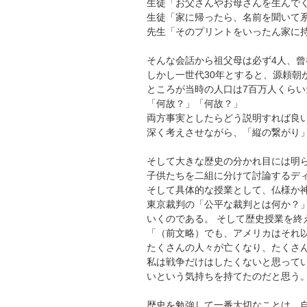
生徒「お父さんやお母さんを生んで
生徒「家に帰ったら、名前を聞いて
先生「そのプリントをいったん家に
そんな会話から祖父母は必ず4人、曾
しかし一世代30年とすると、源頼朝
ところが当時の人口は7百万人くら
「何故？」「何故？」
両方事実としたらどう説明すれば良
深く考えさせながら、「縦の繋がり
そして大きな歴史の分かれ目には明
子供たちを二組に分けて討論するデ
そして具体的な授業として、仏様か
東京裁判の「公平な裁判とは何か？
いくのである。 そして歴史授業を終
「（前文略）でも、アメリカはそれ
たくさんの人々が亡くなり、たくさ
私は戦争だけはしたくないと思って
いという気持ちを持てたのだと思う
歴史を勉強して一番大切なことは、