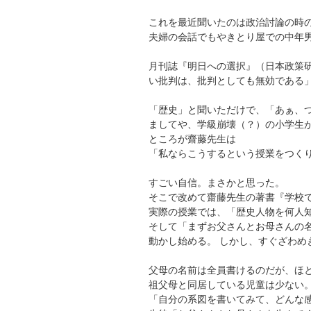
これを最近聞いたのは政治討論の時
夫婦の会話でもやきとり屋での中年
月刊誌『明日への選択』（日本政策研
い批判は、批判としても無効である
「歴史」と聞いただけで、「あぁ、
ましてや、学級崩壊（？）の小学生
ところが齋藤先生は
「私ならこうするという授業をつく
すごい自信。まさかと思った。
そこで改めて齋藤先生の著書『学校
実際の授業では、「歴史人物を何人
そして「まずお父さんとお母さんの
動かし始める。 しかし、すぐざわめ
父母の名前は全員書けるのだが、ほ
祖父母と同居している児童は少ない
「自分の系図を書いてみて、どんな