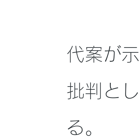
トップ
Komy
代案が
批判と
る。