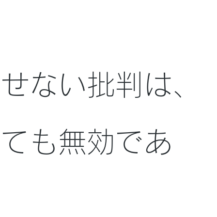
 Story
面白こばなし
駒込看
示せない批判は、
しても無効であ