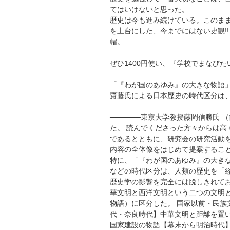
てはいけないと思った。
歴史は今も進み続けている。このま
を土台にした、今までにはない史観!
帽。
ぜひ1400円使い、『学校でまなびたい歴
「『わが国のあゆみ』の大きな物語
齋藤氏による日本歴史の時代区分は、
──────東京大学教授藤岡信勝氏
た。 読んでくださった方々からは
であるとともに、研究会の研究活動
内容の全体像をはじめて提案するこ
特に、「『わが国のあゆみ』の大き
などの時代区分は、人類の歴史を「
歴史学の影響を完全には脱しきれて
華文明と西洋文明という二つの文明
物語）に区分した。 国家以前・民
代・奈良時代】中華文明と距離を置
国家建設の物語【幕末から明治時代