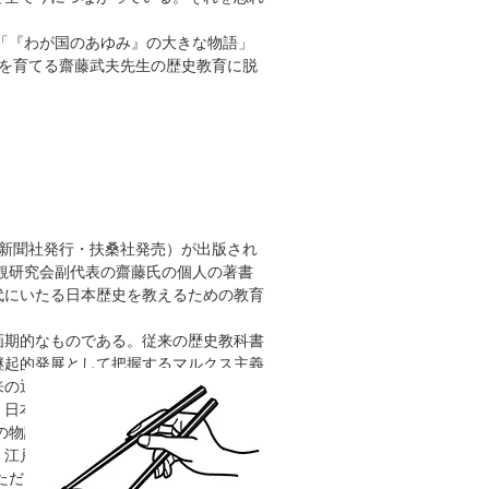
「『わが国のあゆみ』の大きな物語」
力を育てる齋藤武夫先生の歴史教育に脱
経新聞社発行・扶桑社発売）が出版され
観研究会副代表の齋藤氏の個人の著書
代にいたる日本歴史を教えるための教育
画期的なものである。従来の歴史教科書
継起的発展として把握するマルクス主義
来の通念からまったく自由になって、中
、日本の歴史を次の五つの時期（五つの
の物語【弥生時代・古墳時代・飛鳥時
・江戸時代】西洋文明との出合いと近代
ただし、齋藤氏の場合も、これら五つ