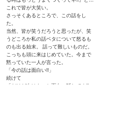
これで皆が大笑い。
さっそくあるところで、この話をし
た。
当然、皆が笑うだろうと思ったが、笑
うどころか私の話ベタについて怒るも
のも出る始末。 話って難しいものだ。
こっちも頭に来はじめていた。今まで
黙っていた一人が言った。
「今の話は面白い!!」
続けて
「だけど次はもっと面白い話してネ!!」
と…。（記 1998.05）