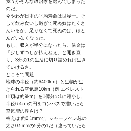
我々がそんな政治家を選んでしまった
のだ。
今やわが日本の平均寿命は世界一。そ
して飲み食いし過ぎて死ぬ奴はたくさ
んいるが、足りなくて死ぬのは、ほと
んどいなくなった。
もし、収入が半分になったら、借金は
「少しずつしか払えねぇ」と開き直
り、3分の1の生活に切り詰めれば生き
ていけるさ。
ところで問題
地球の半径（約6400km）と生物が生
きられる空気層10km（例 エベレスト
山頂は約9km）を1億分の1に縮小し、
半径6.4cmの円をコンパスで描いたら
空気層の厚さは？
答えは 約0.1mmで、シャープペン芯の
太さ0.5mmの5分の1だ（違っていたら