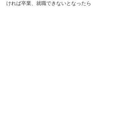
ければ卒業、就職できないとなったら
必死につくるさ。
ただ、今のところそんな学校ないから
独学さ。
独学は『無所属の時間』（山本七平の
言葉）をつくることだ。
人間は、仕事、家族、趣味などどこか
の社会に所属しなけりゃ生きていけな
い。
その所属から一歩離れた時間をつくる
ことで原点からの発想が出るんだ。そ
の時間を定期的につくらないだけの問
題さ」
「ところで人に説教するのはいいが、
おまえは何を念じ何を夢見ているん
だ？」
「58才。今年こそ正月に自分で夢を見
てみよう。酒を飲み過ぎずに……。