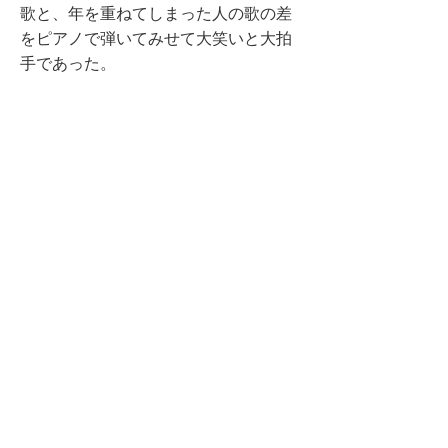
歌と、年を重ねてしまった人の歌の差
をピアノで弾いてみせて大笑いと大拍
手であった。
もし私が水差しとペットボトルに関す
る本当に変わった質問をしてしまった
ら…。女房以下あらゆる女性達から総
スカンを喰うだろう。 「せっかくのこ
んな素晴らしい会に水を差すな」と。
素直そうな谷川先生は紙コップは使わ
ず「ラッパ飲み」をしていた。私の疑
問は解けぬままであった。あるいは私
だけが「時代遅れの人」なのかも知れ
ぬ。
でも、味わい深い楽しい会であった。
（記 2004.11）