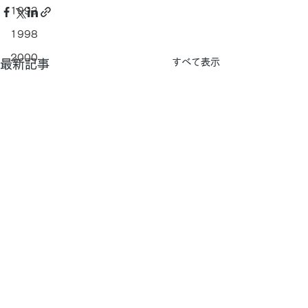
1993
1998
2000
すべて表示
最新記事
1990
1997
2007
2002
1999
2001
2005
1996
Rain won't (
2003
ズ）
WEBサイト運営・管理：コミー株式会社
2004
コミーWEBサイト：
https://www.komy.jp