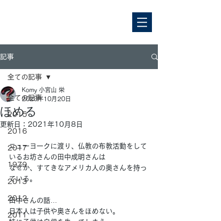
記事
全ての記事
Komy 小宮山 栄
全ての記事
2020年10月20日
ほめる
2015
更新日：
2021年10月8日
2016
ニューヨークに渡り、仏教の布教活動をして
2017
いるお坊さんの田中成明さんは
1979
なぜか、すてきなアメリカ人の奥さんを持っ
ている。
2013
2012
田中さんの話…
日本人は子供や奥さんをほめない。
2011