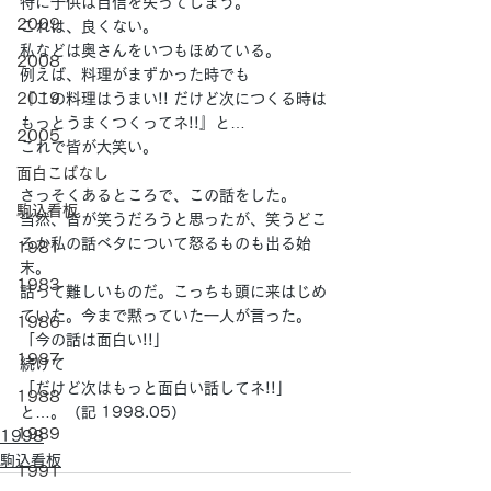
特に子供は自信を失ってしまう。
2009
これは、良くない。
私などは奥さんをいつもほめている。
2008
例えば、料理がまずかった時でも
2019
『この料理はうまい!! だけど次につくる時は
もっとうまくつくってネ!!』と…
2005
これで皆が大笑い。
面白こばなし
さっそくあるところで、この話をした。
駒込看板
当然、皆が笑うだろうと思ったが、笑うどこ
ろか私の話ベタについて怒るものも出る始
1981
末。
1983
話って難しいものだ。こっちも頭に来はじめ
ていた。今まで黙っていた一人が言った。
1986
「今の話は面白い!!」
1987
続けて
「だけど次はもっと面白い話してネ!!」
1988
と…。（記 1998.05）
1989
1998
駒込看板
1991