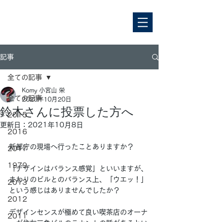
記事
全ての記事
Komy 小宮山 栄
全ての記事
2020年10月20日
鈴木さんに投票した方へ
2015
更新日：
2021年10月8日
2016
新都庁の現場へ行ったことありますか？
2017
1979
「デザインはバランス感覚」といいますが、
まわりのビルとのバランス上、「ウエッ！」
2013
という感じはありませんでしたか？
2012
デザインセンスが極めて良い喫茶店のオーナ
2011