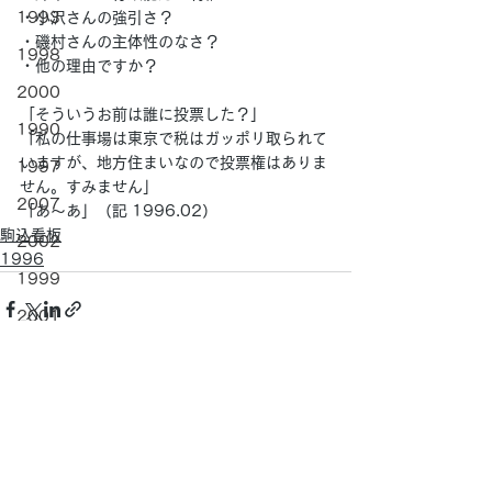
1993
・小沢さんの強引さ？
・磯村さんの主体性のなさ？
1998
・他の理由ですか？
2000
「そういうお前は誰に投票した？」
1990
「私の仕事場は東京で税はガッポリ取られて
いますが、地方住まいなので投票権はありま
1997
せん。すみません」
2007
「あ～あ」（記 1996.02）
駒込看板
2002
1996
1999
2001
2005
すべて表示
最新記事
1996
2003
2004