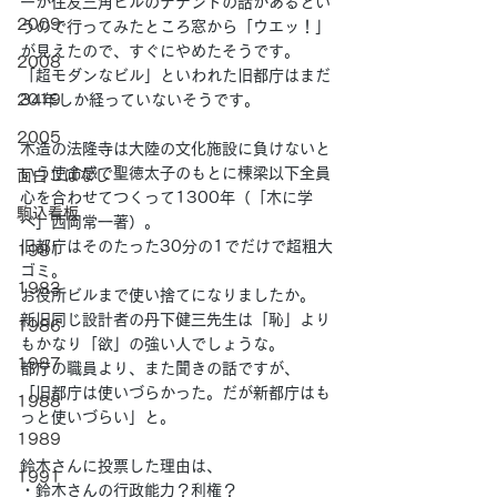
ーが住友三角ビルのテナントの話があるとい
2009
うので行ってみたところ窓から「ウエッ！」
が見えたので、すぐにやめたそうです。
2008
「超モダンなビル」といわれた旧都庁はまだ
2019
34年しか経っていないそうです。
2005
木造の法隆寺は大陸の文化施設に負けないと
いう使命感で聖徳太子のもとに棟梁以下全員
面白こばなし
心を合わせてつくって1300年（「木に学
駒込看板
べ」西岡常一著）。
旧都庁はそのたった30分の1でだけで超粗大
1981
ゴミ。
1983
お役所ビルまで使い捨てになりましたか。
新旧同じ設計者の丹下健三先生は「恥」より
1986
もかなり「欲」の強い人でしょうな。
1987
都庁の職員より、また聞きの話ですが、
「旧都庁は使いづらかった。だが新都庁はも
1988
っと使いづらい」と。
1989
鈴木さんに投票した理由は、
1991
・鈴木さんの行政能力？利権？