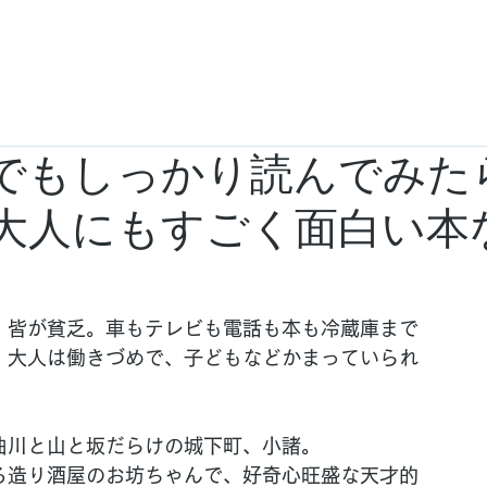
 Story
面白こばなし
駒込看
でもしっかり読んでみた
大人にもすごく面白い本
。皆が貧乏。車もテレビも電話も本も冷蔵庫まで
。大人は働きづめで、子どもなどかまっていられ
曲川と山と坂だらけの城下町、小諸。
る造り酒屋のお坊ちゃんで、好奇心旺盛な天才的