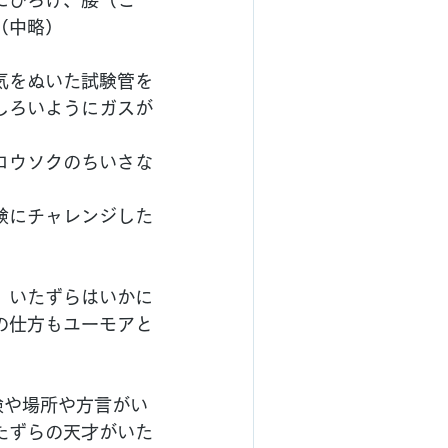
にひろげ、腰（こ
（中略）
気をぬいた試験管を
しろいようにガスが
ロウソクのちいさな
験にチャレンジした
。いたずらはいかに
の仕方もユーモアと
験や場所や方言がい
たずらの天才がいた