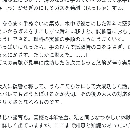
。湯ぶねにつかり、湯のなかに手ぬぐいをのばして水平
浮（う）かせぎみにしてガスを発射（はっしゃ）する。
）をうまく手ぬぐいに集め、水中で逆さにした漏斗に空
ぐいからガスをすこしずつ漏斗に移すと、試験管におも
ゅう）できる。理科の実験の手順のようにうまくいく。
いっぱいになったら、手のひらで試験管の口をふさぎ、
うえにかざす。たしかに燃えた。……』
ガスの実験が見事に成功したら次にもっと危険が伴う実
大人に復讐と称して、うんこだらけにして大成功した話
たバレてもどうとぼけるかが大切。その後の大人の対応
語りぐさとなれるものです。
同じ小諸育ち。高校も4年後輩。私と同じなつかしい体
に詳しく出ていますが、ここまで知恵と知識のあったい