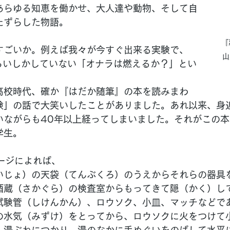
あらゆる知恵を働かせ、大人達や動物、そして自
たずらした物語。
『
すごいか。例えば我々が今すぐ出来る実験で、
山
ぐらいしかしていない「オナラは燃えるか？」とい
高校時代、確か『はだか随筆』の本を読みまわ
験」の話で大笑いしたことがありました。あれ以来、身
いながらも40年以上経ってしまいました。それがこの
学生。
ージによれば、
いじょ）の天袋（てんぶくろ）のうえからそれらの器具
酒蔵（さかぐら）の検査室からもってきて隠（かく）し
試験管（しけんかん）、ロウソク、小皿、マッチなどで
の水気（みずけ）をとってから、ロウソクに火をつけて