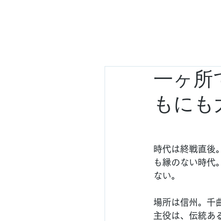
トップ
Komy
一ヶ所
もにも
時代は終戦直後
も縁のない時代
ない。
場所は信州。千
主役は、伝統あ