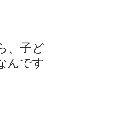
板
意見・感想
ら、子ど
なんです