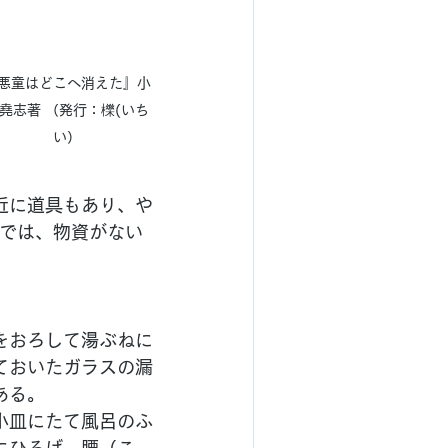
悪童はどこへ消えた』小
堯志著 （発行：櫟(いち
い）
近に道具もあり、や
本では、物資がない
をおろして湯ぶねに
ておいたガラスの漏
ある。
小皿にたて風呂のふ